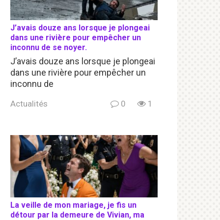
J’avais douze ans lorsque je plongeai
dans une rivière pour empêcher un
inconnu de se noyer.
J’avais douze ans lorsque je plongeai
dans une rivière pour empêcher un
inconnu de
Actualités
0
1
La veille de mon mariage, je fis un
détour par la demeure de Vivian, ma