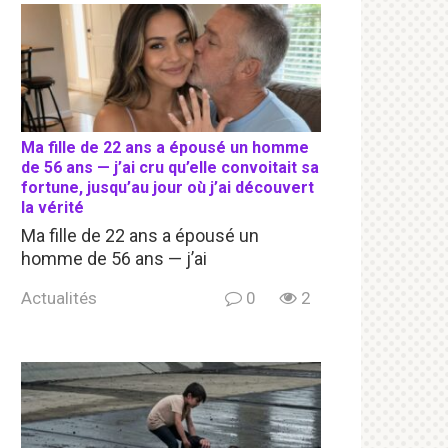
Ma fille de 22 ans a épousé un homme
de 56 ans — j’ai cru qu’elle convoitait sa
fortune, jusqu’au jour où j’ai découvert
la vérité
Ma fille de 22 ans a épousé un
homme de 56 ans — j’ai
Actualités
0
2