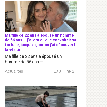
Ma fille de 22 ans a épousé un homme
de 56 ans — j’ai cru qu’elle convoitait sa
fortune, jusqu’au jour où j’ai découvert
la vérité
Ma fille de 22 ans a épousé un
homme de 56 ans — j’ai
Actualités
0
2