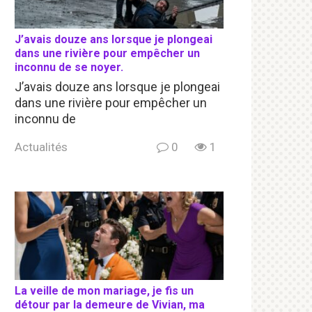
J’avais douze ans lorsque je plongeai
dans une rivière pour empêcher un
inconnu de se noyer.
J’avais douze ans lorsque je plongeai
dans une rivière pour empêcher un
inconnu de
Actualités
0
1
La veille de mon mariage, je fis un
détour par la demeure de Vivian, ma