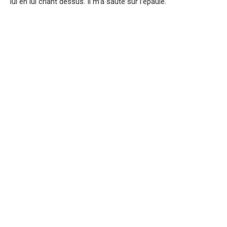
lui en lui criant dessus. Il m’a sauté sur l’épaule.