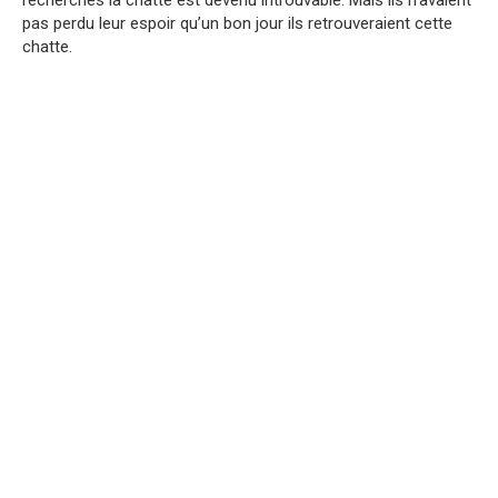
recherches la chatte est devenu introuvable. Mais ils n’avaient
pas perdu leur espoir qu’un bon jour ils retrouveraient cette
chatte.