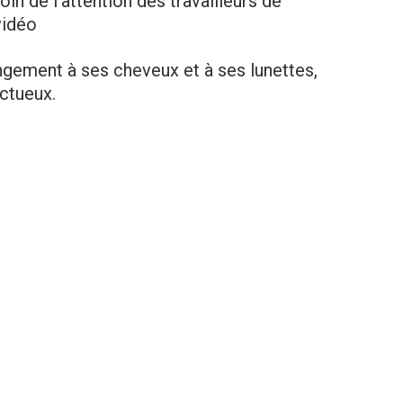
in de l’attention des travailleurs de
vidéo
ngement à ses cheveux et à ses lunettes,
ectueux.