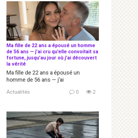
Ma fille de 22 ans a épousé un homme
de 56 ans — j’ai cru qu’elle convoitait sa
fortune, jusqu’au jour où j’ai découvert
la vérité
Ma fille de 22 ans a épousé un
homme de 56 ans — j’ai
Actualités
0
2