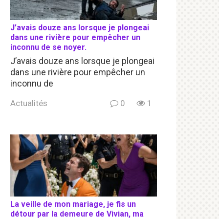
J’avais douze ans lorsque je plongeai
dans une rivière pour empêcher un
inconnu de se noyer.
J’avais douze ans lorsque je plongeai
dans une rivière pour empêcher un
inconnu de
Actualités
0
1
La veille de mon mariage, je fis un
détour par la demeure de Vivian, ma