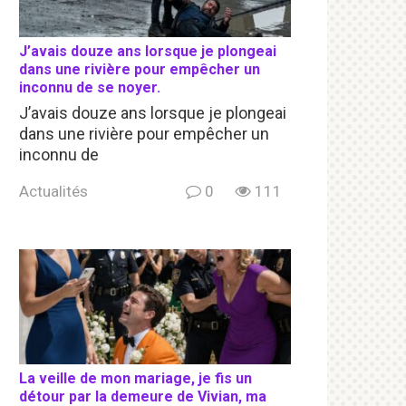
J’avais douze ans lorsque je plongeai
dans une rivière pour empêcher un
inconnu de se noyer.
J’avais douze ans lorsque je plongeai
dans une rivière pour empêcher un
inconnu de
Actualités
0
111
La veille de mon mariage, je fis un
détour par la demeure de Vivian, ma