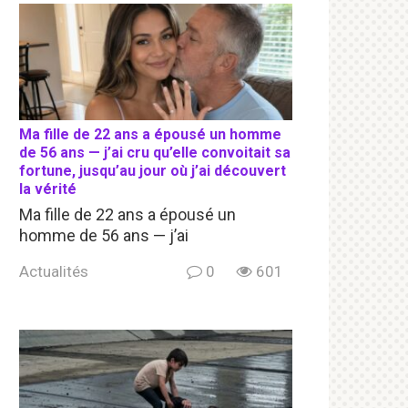
Ma fille de 22 ans a épousé un homme
de 56 ans — j’ai cru qu’elle convoitait sa
fortune, jusqu’au jour où j’ai découvert
la vérité
Ma fille de 22 ans a épousé un
homme de 56 ans — j’ai
Actualités
0
601