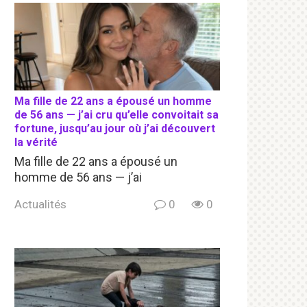
Ma fille de 22 ans a épousé un homme
de 56 ans — j’ai cru qu’elle convoitait sa
fortune, jusqu’au jour où j’ai découvert
la vérité
Ma fille de 22 ans a épousé un
homme de 56 ans — j’ai
Actualités
0
0