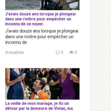
J’avais douze ans lorsque je plongeai
dans une rivière pour empêcher un
inconnu de se noyer.
J’avais douze ans lorsque je plongeai
dans une rivière pour empêcher un
inconnu de
Actualités
0
0
La veille de mon mariage, je fis un
détour par la demeure de Vivian, ma