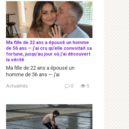
Ma fille de 22 ans a épousé un homme
de 56 ans — j’ai cru qu’elle convoitait sa
fortune, jusqu’au jour où j’ai découvert
la vérité
Ma fille de 22 ans a épousé un
homme de 56 ans — j’ai
Actualités
0
5