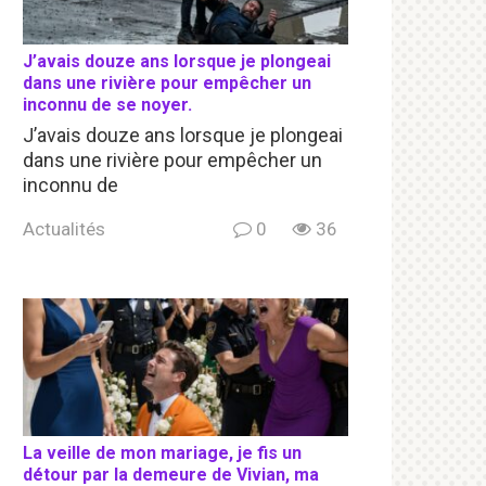
J’avais douze ans lorsque je plongeai
dans une rivière pour empêcher un
inconnu de se noyer.
J’avais douze ans lorsque je plongeai
dans une rivière pour empêcher un
inconnu de
Actualités
0
36
La veille de mon mariage, je fis un
détour par la demeure de Vivian, ma