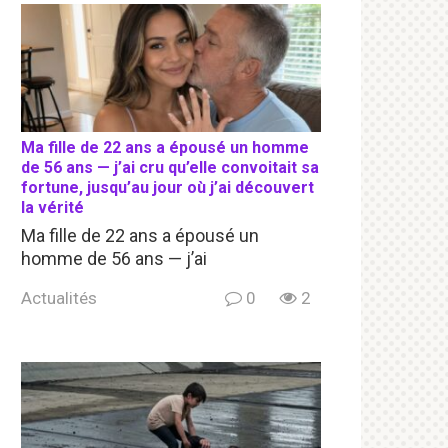
Ma fille de 22 ans a épousé un homme
de 56 ans — j’ai cru qu’elle convoitait sa
fortune, jusqu’au jour où j’ai découvert
la vérité
Ma fille de 22 ans a épousé un
homme de 56 ans — j’ai
Actualités
0
2