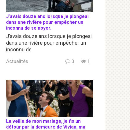
J’avais douze ans lorsque je plongeai
dans une rivière pour empêcher un
inconnu de se noyer.
J’avais douze ans lorsque je plongeai
dans une rivière pour empêcher un
inconnu de
Actualités
0
1
La veille de mon mariage, je fis un
détour par la demeure de Vivian, ma