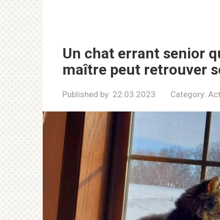
Un chat errant senior q
maître peut retrouver 
Published by:
22.03.2023
Category:
Act