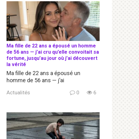
Ma fille de 22 ans a épousé un homme
de 56 ans — j’ai cru qu’elle convoitait sa
fortune, jusqu’au jour où j’ai découvert
la vérité
Ma fille de 22 ans a épousé un
homme de 56 ans — j’ai
Actualités
0
6