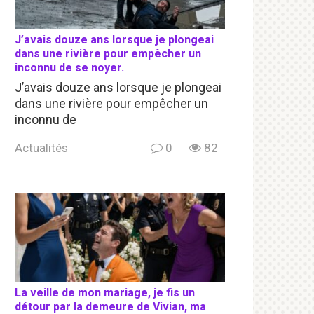
J’avais douze ans lorsque je plongeai
dans une rivière pour empêcher un
inconnu de se noyer.
J’avais douze ans lorsque je plongeai
dans une rivière pour empêcher un
inconnu de
Actualités
0
82
La veille de mon mariage, je fis un
détour par la demeure de Vivian, ma